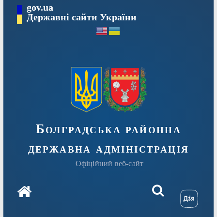
Перейти
gov.ua
Державні сайти України
до
вмісту
Болградська районна
державна адміністрація
Офіційний веб-сайт