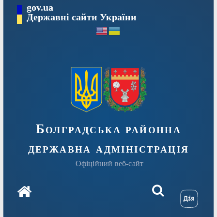
Перейти
gov.ua
Державні сайти України
до
вмісту
Болградська районна
державна адміністрація
Офіційний веб-сайт