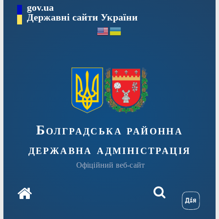
Перейти
gov.ua
Державні сайти України
до
вмісту
Болградська районна
державна адміністрація
Офіційний веб-сайт