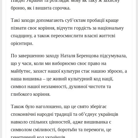
Півдні України та розглядає мову як таку ж захисну
броню, як і вишита сорочка.
Такі заходи допомагають суб’єктам пробації краще
пізнати своє коріння, відчути гордість за національну
спадщину, а також переосмислити власні життєві
орієнтири.
По завершенню заходу Наталя Беренцова підсумувала,
що у часи, коли ми виборюємо своє право на
майбутнє, захист нашої культури стає нашою зброєю, а
наша вишивка – це живий культурний код нації,
символ нашої незламності, духовної чистоти та
глибокого коріння.
Також було наголошено, що це свято зберігає
споконвічні народні традиції та об’єднує українців
навколо спільних цінностей, адже вишиванка є
символом сміливості, боротьби та перемоги, це
генетичний код українців.