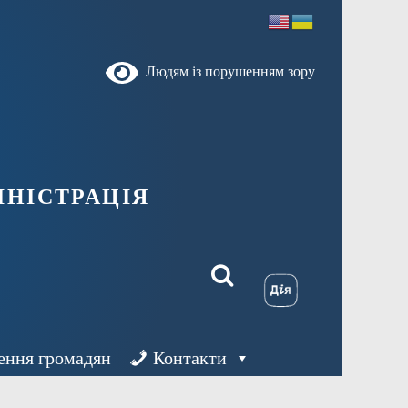
Людям із порушенням зору
ністрація
ення громадян
Контакти