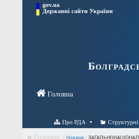
Перейти
gov.ua
Державні сайти України
до
вмісту
Болградс
Про РДА
Структурні
/
Новини
/
ЗАГАЛЬНОНАЦІОНАЛЬ