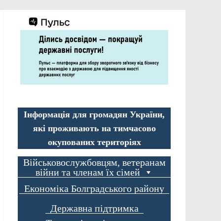
Інформація для громадян України,
які проживають на тимчасово
окупованих територіях
Військовослужбовцям, ветеранам
війни та членам їх сімей
Економіка Болградського району
Державна підтримка