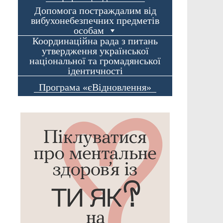
Допомога постраждалим від
вибухонебезпечних предметів
особам
Координаційна рада з питань
утвердження української
національної та громадянської
ідентичності
Програма «єВідновлення»