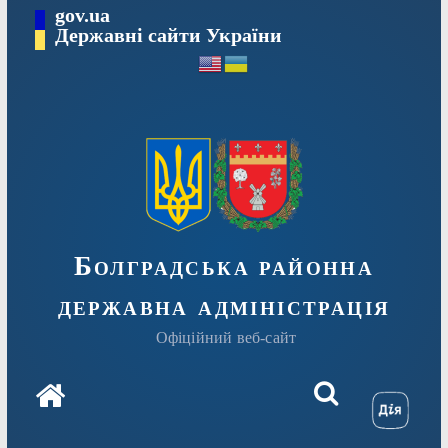
Перейти
gov.ua
Державні сайти України
до
вмісту
Болградська районна
державна адміністрація
Офіційний веб-сайт