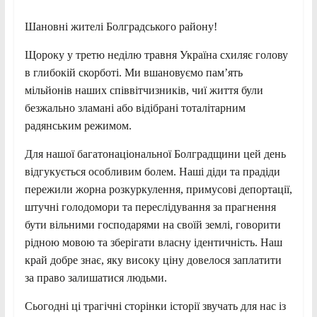
Шановні жителі Болградського району!
Щороку у третю неділю травня Україна схиляє голову
в глибокій скорботі. Ми вшановуємо пам’ять
мільйонів наших співвітчизників, чиї життя були
безжально зламані або відібрані тоталітарним
радянським режимом.
Для нашої багатонаціональної Болградщини цей день
відгукується особливим болем. Наші діди та прадіди
пережили жорна розкуркулення, примусові депортації,
штучні голодомори та переслідування за прагнення
бути вільними господарями на своїй землі, говорити
рідною мовою та зберігати власну ідентичність. Наш
край добре знає, яку високу ціну довелося заплатити
за право залишатися людьми.
Сьогодні ці трагічні сторінки історії звучать для нас із