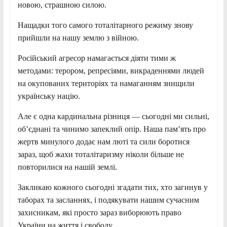
новою, страшною силою.
Нащадки того самого тоталітарного режиму знову
прийшли на нашу землю з війною.
Російський агресор намагається діяти тими ж
методами: терором, репресіями, викраденнями людей
на окупованих територіях та намаганням знищили
українську націю.
Але є одна кардинальна різниця — сьогодні ми сильні,
об’єднані та чинимо запеклий опір. Наша пам’ять про
жертв минулого додає нам люті та сили боротися
зараз, щоб жахи тоталітаризму ніколи більше не
повторилися на нашій землі.
Закликаю кожного сьогодні згадати тих, хто загинув у
таборах та засланнях, і подякувати нашим сучасним
захисникам, які просто зараз виборюють право
України на життя і свободу.