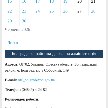
15
16
17
18
19
20
21
22
23
24
25
26
27
28
29
30
Червень 2026
Лип »
Болградська районна державна адміністрація
Адреса:
68702, Україна, Одеська область, Болградський
район, м. Болград, пр-т Соборний, 149
E-mail:
rda_bolgrad@od.gov.ua
Телефон:
(04846) 4-24-82
Розпорядок роботи: