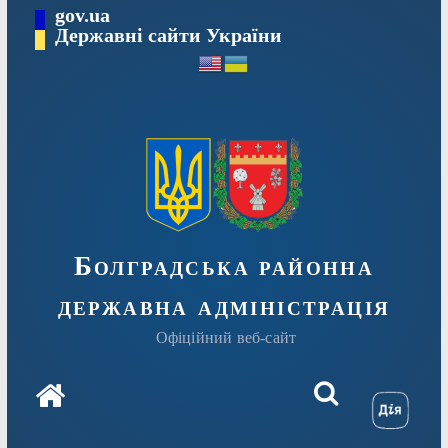
Перейти
gov.ua
Державні сайти України
до
вмісту
Болградська районна
державна адміністрація
Офіційний веб-сайт