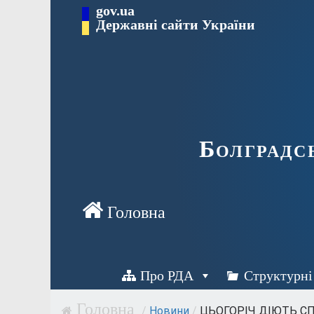
Перейти
gov.ua
Державні сайти України
до
вмісту
Болградс
Про РДА
Структурні
/
Новини
/
ЦЬОГОРІЧ ДІЮТЬ СП