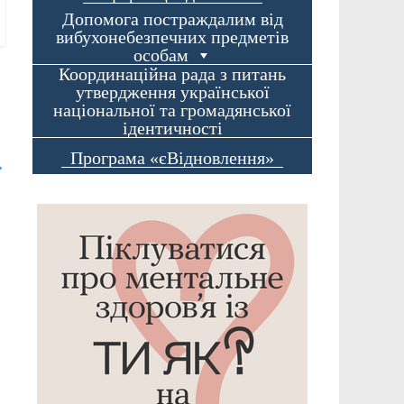
Допомога постраждалим від
вибухонебезпечних предметів
особам
Координаційна рада з питань
утвердження української
національної та громадянської
ідентичності
Програма «єВідновлення»
→