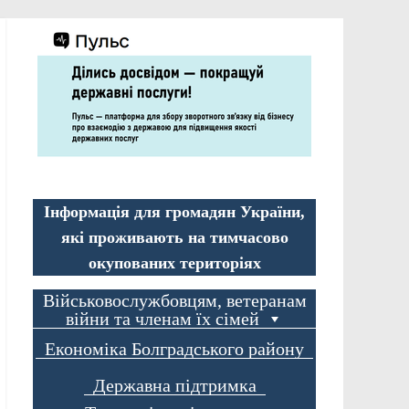
Інформація для громадян України,
які проживають на тимчасово
окупованих територіях
Військовослужбовцям, ветеранам
війни та членам їх сімей
Економіка Болградського району
Державна підтримка