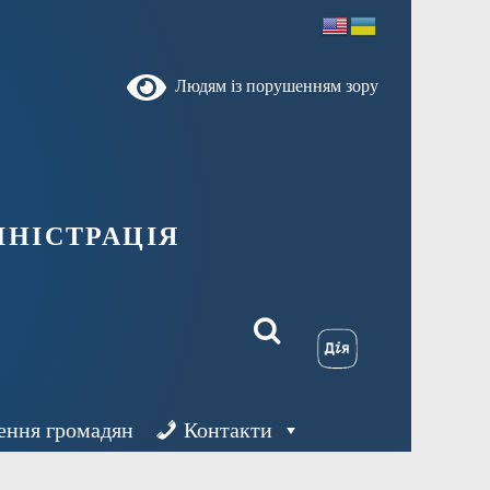
Людям із порушенням зору
ністрація
ення громадян
Контакти