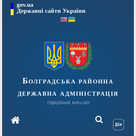
Перейти
gov.ua
Державні сайти України
до
вмісту
Болградська районна
державна адміністрація
Офіційний веб-сайт