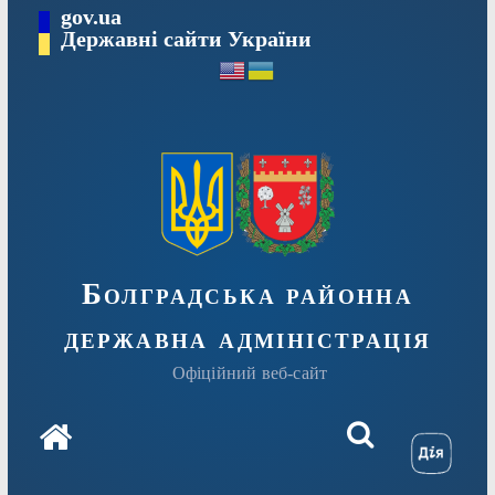
Перейти
gov.ua
Державні сайти України
до
вмісту
Болградська районна
державна адміністрація
Офіційний веб-сайт