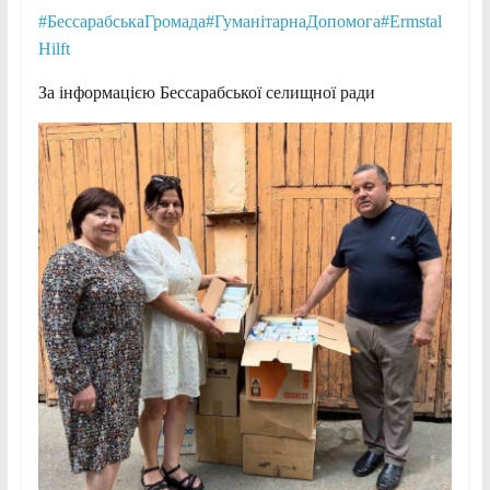
#БессарабськаГромада
#ГуманітарнаДопомога
#Ermstal
Hilft
За інформацією Бессарабської селищної ради