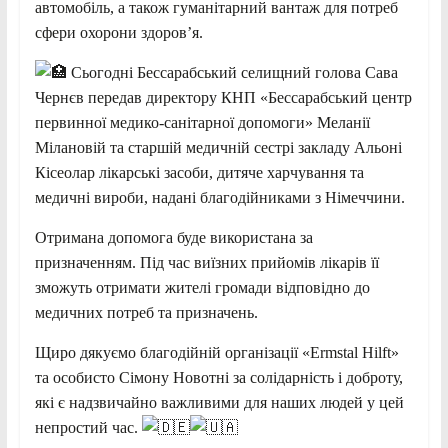
автомобіль, а також гуманітарний вантаж для потреб
сфери охорони здоров’я.
Сьогодні Бессарабський селищний голова Сава
Чернєв передав директору КНП «Бессарабський центр
первинної медико-санітарної допомоги» Меланії
Мілановій та старшій медичній сестрі закладу Альоні
Кісеолар лікарські засоби, дитяче харчування та
медичні вироби, надані благодійниками з Німеччини.
Отримана допомога буде використана за
призначенням. Під час виїзних прийомів лікарів її
зможуть отримати жителі громади відповідно до
медичних потреб та призначень.
Щиро дякуємо благодійній організації «Ermstal Hilft»
та особисто Сімону Новотні за солідарність і доброту,
які є надзвичайно важливими для наших людей у цей
непростий час.