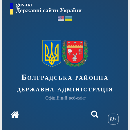
Перейти
gov.ua
Державні сайти України
до
вмісту
Болградська районна
державна адміністрація
Офіційний веб-сайт