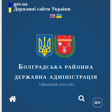
Перейти
gov.ua
Державні сайти України
до
вмісту
Болградська районна
державна адміністрація
Офіційний веб-сайт