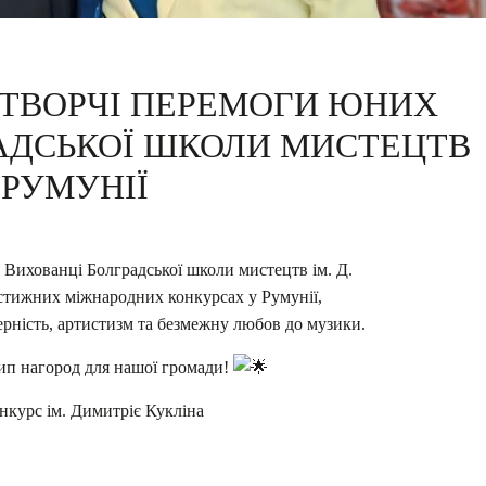
 ТВОРЧІ ПЕРЕМОГИ ЮНИХ
АДСЬКОЇ ШКОЛИ МИСТЕЦТВ
 РУМУНІЇ
 Вихованці Болградської школи мистецтв ім. Д.
стижних міжнародних конкурсах у Румунії,
ність, артистизм та безмежну любов до музики.
сип нагород для нашої громади!
нкурс ім. Димитріє Кукліна