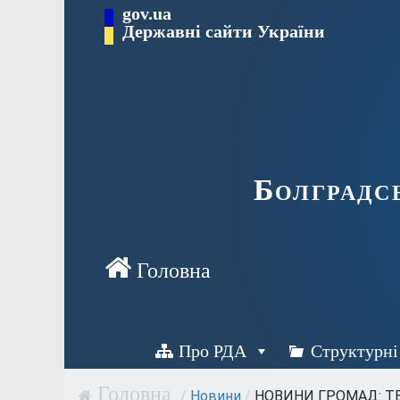
Перейти
gov.ua
Державні сайти України
до
вмісту
Болградс
Про РДА
Структурні
/
Новини
/
НОВИНИ ГРОМАД: ТВ