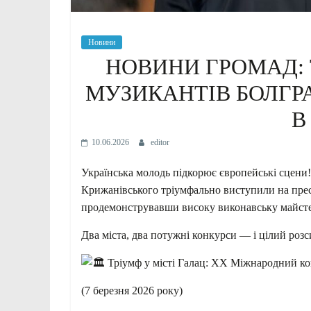
Новини
НОВИНИ ГРОМАД:
МУЗИКАНТІВ БОЛГР
В
10.06.2026
editor
Українська молодь підкорює європейські сцени!
Крижанівського тріумфально виступили на пре
продемонструвавши високу виконавську майстер
Два міста, два потужні конкурси — і цілий роз
Тріумф у місті Галац: ХХ Міжнародний ко
(7 березня 2026 року)