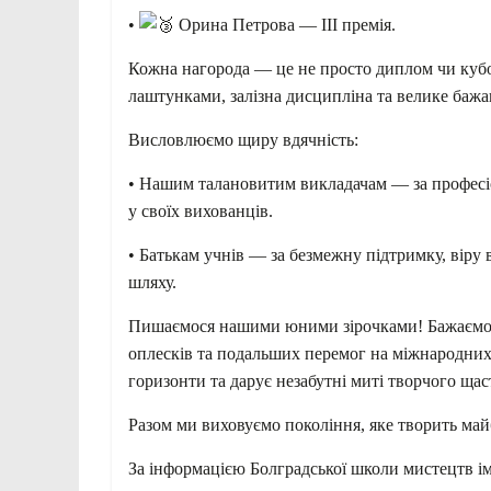
•
Орина Петрова — ІІІ премія.
Кожна нагорода — це не просто диплом чи кубо
лаштунками, залізна дисципліна та велике бажа
Висловлюємо щиру вдячність:
• Нашим талановитим викладачам — за професіо
у своїх вихованців.
• Батькам учнів — за безмежну підтримку, віру 
шляху.
Пишаємося нашими юними зірочками! Бажаємо в
оплесків та подальших перемог на міжнародних 
горизонти та дарує незабутні миті творчого щас
Разом ми виховуємо покоління, яке творить май
За інформацією Болградської школи мистецтв і