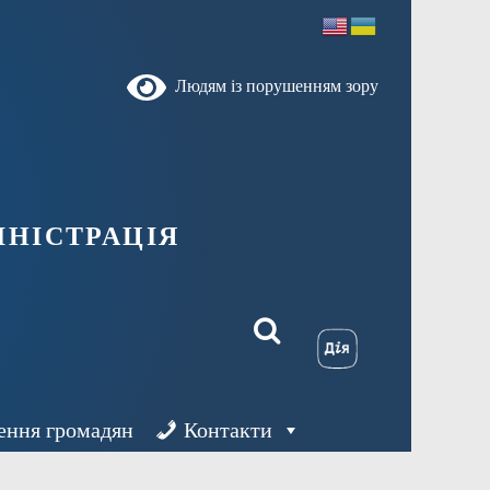
Людям із порушенням зору
ністрація
ення громадян
Контакти