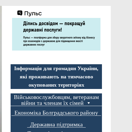
Інформація для громадян України,
які проживають на тимчасово
окупованих територіях
Військовослужбовцям, ветеранам
війни та членам їх сімей
Економіка Болградського району
Державна підтримка