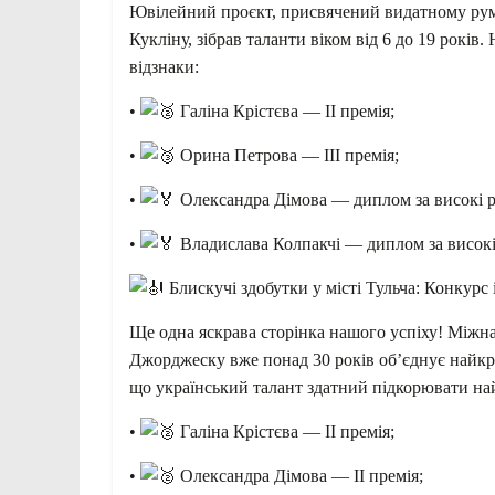
Ювілейний проєкт, присвячений видатному рум
Кукліну, зібрав таланти віком від 6 до 19 років
відзнаки:
•
Галіна Крістєва — ІІ премія;
•
Орина Петрова — ІІІ премія;
•
Олександра Дімова — диплом за високі ре
•
Владислава Колпакчі — диплом за високі р
Блискучі здобутки у місті Тульча: Конкур
Ще одна яскрава сторінка нашого успіху! Між
Джорджеску вже понад 30 років об’єднує найкр
що український талант здатний підкорювати на
•
Галіна Крістєва — ІІ премія;
•
Олександра Дімова — ІІ премія;