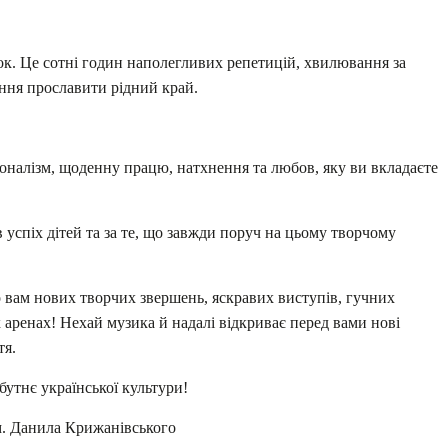
к. Це сотні годин наполегливих репетицій, хвилювання за
ння прославити рідний край.
налізм, щоденну працю, натхнення та любов, яку ви вкладаєте
в успіх дітей та за те, що завжди поруч на цьому творчому
ам нових творчих звершень, яскравих виступів, гучних
аренах! Нехай музика й надалі відкриває перед вами нові
тя.
бутнє української культури!
м. Данила Крижанівського