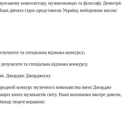
унському композитору, музикознавцю та філософу Димитріє
. Наші дівчата гідно представили Україну, виборовши високі
зультати та спеціальна відзнака конкурсу;
езультати та спеціальна відзнака конкурсу.
с ім. Джордже Джорджеску
народний конкурс музичного виконавства імені Джордже
ащих юних музикантів світу. Наші вихованки вкотре довели,
йвищі творчі вершини: