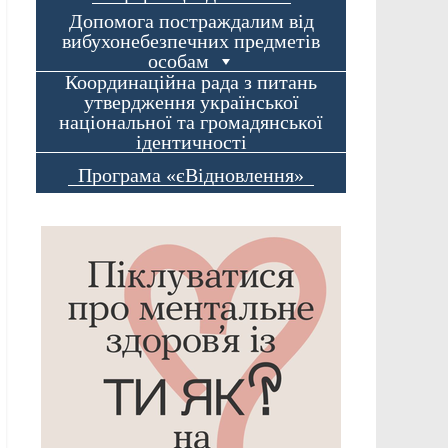
Допомога постраждалим від
вибухонебезпечних предметів
особам
Координаційна рада з питань
утвердження української
національної та громадянської
ідентичності
Програма «єВідновлення»