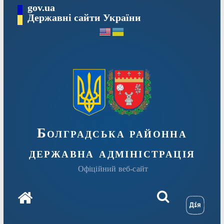
Перейти
gov.ua
Державні сайти України
до
вмісту
Болградська районна
державна адміністрація
Офіційний веб-сайт