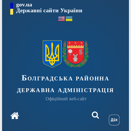
Перейти
gov.ua
Державні сайти України
до
вмісту
Болградська районна
державна адміністрація
Офіційний веб-сайт