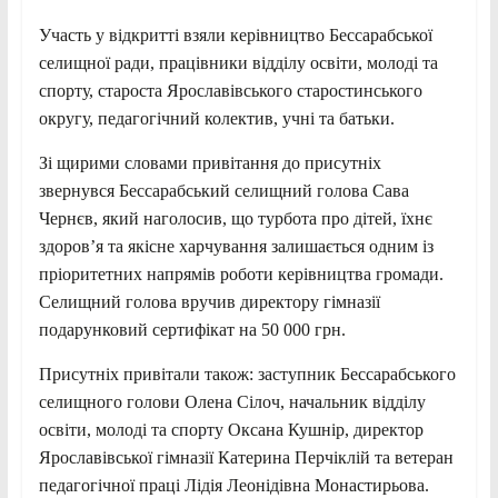
Участь у відкритті взяли керівництво Бессарабської
селищної ради, працівники відділу освіти, молоді та
спорту, староста Ярославівського старостинського
округу, педагогічний колектив, учні та батьки.
Зі щирими словами привітання до присутніх
звернувся Бессарабський селищний голова Сава
Чернєв, який наголосив, що турбота про дітей, їхнє
здоров’я та якісне харчування залишається одним із
пріоритетних напрямів роботи керівництва громади.
Селищний голова вручив директору гімназії
подарунковий сертифікат на 50 000 грн.
Присутніх привітали також: заступник Бессарабського
селищного голови Олена Сілоч, начальник відділу
освіти, молоді та спорту Оксана Кушнір, директор
Ярославівської гімназії Катерина Перчіклій та ветеран
педагогічної праці Лідія Леонідівна Монастирьова.