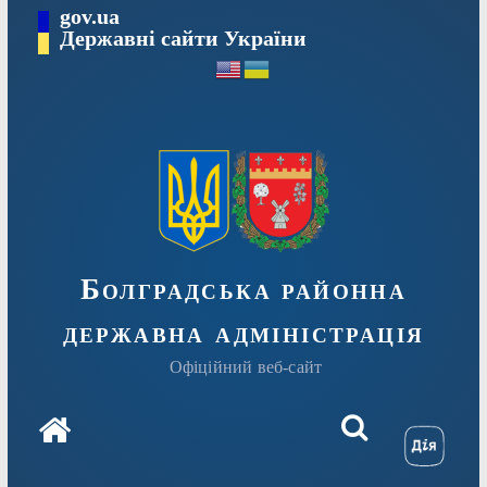
Перейти
gov.ua
Державні сайти України
до
вмісту
Болградська районна
державна адміністрація
Офіційний веб-сайт