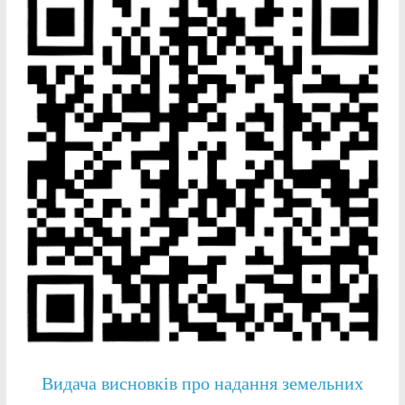
Видача висновків про надання земельних