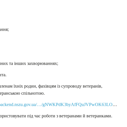
ання;
чних та інших захворюваннях;
нта.
членам їхніх родин, фахівцям із супроводу ветеранів,
теранською спільнотою.
://backend.nszu.gov.ua/…/gNWKPdK3byAfFQuJVPwOK63LO
…
ристовувати під час роботи з ветеранами й ветеранками.