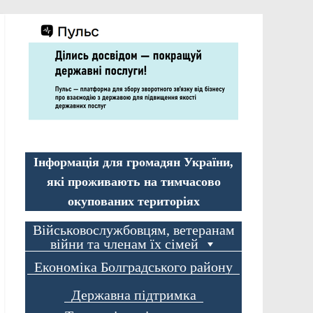
Інформація для громадян України,
які проживають на тимчасово
окупованих територіях
Військовослужбовцям, ветеранам
війни та членам їх сімей
Економіка Болградського району
Державна підтримка