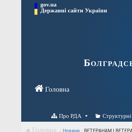
Перейти
gov.ua
Державні сайти України
до
вмісту
Болградс
Про РДА
Структурні
/
Новини
/
ВЕТЕРАНАМ І ВЕТЕР