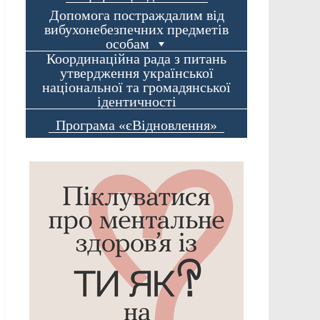
Допомога постраждалим від
вибухонебезпечних предметів
особам
Координаційна рада з питань
утвердження української
національної та громадянської
ідентичності
Програма «єВідновлення»