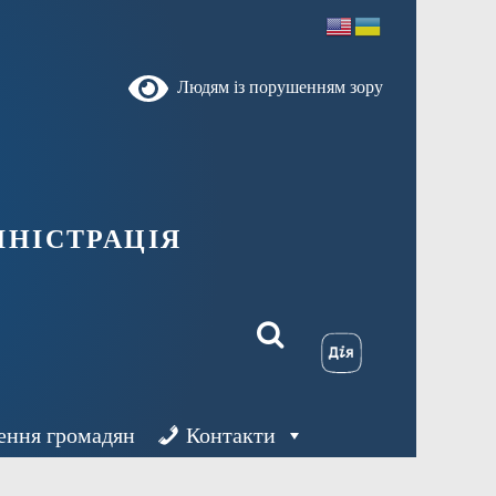
Людям із порушенням зору
ністрація
ення громадян
Контакти