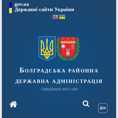
Перейти
gov.ua
Державні сайти України
до
вмісту
Болградська районна
державна адміністрація
Офіційний веб-сайт