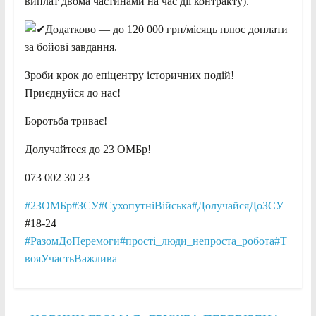
виплат двома частинами на час дії контракту).
Додатково — до 120 000 грн/місяць плюс доплати
за бойові завдання.
Зроби крок до епіцентру історичних подій!
Приєднуйся до нас!
Боротьба триває!
Долучайтеся до 23 ОМБр!
073 002 30 23
#23ОМБр
#ЗСУ
#СухопутніВійська
#ДолучайсяДоЗСУ
#18-24
#РазомДоПеремоги
#прості_люди_непроста_робота
#Т
вояУчастьВажлива