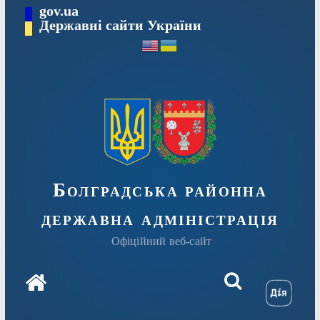
Перейти
gov.ua
Державні сайти України
до
вмісту
Болградська районна
державна адміністрація
Офіційний веб-сайт