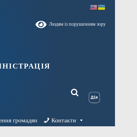
Людям із порушенням зору
ністрація
ення громадян
Контакти