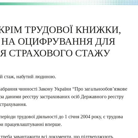
КРІМ ТРУДОВОЇ КНИЖКИ,
 НА ОЦИФРУВАННЯ ДЛЯ
Я СТРАХОВОГО СТАЖУ
ий стаж, набутий людиною.
 набрання чинності Закону України “Про загальнообов’язкове
за даними реєстру застрахованих осіб Державного реєстру
страхування.
іоди трудової діяльності до 1 січня 2004 року, є трудова
ри працевлаштуванні вперше.
 треба завантажити всі документи, що підтверджують