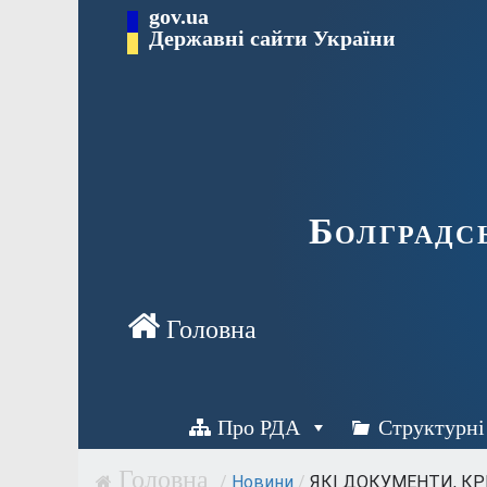
Перейти
gov.ua
Державні сайти України
до
вмісту
Болградс
Про РДА
Структурні
/
Новини
/
ЯКІ ДОКУМЕНТИ, КРІ