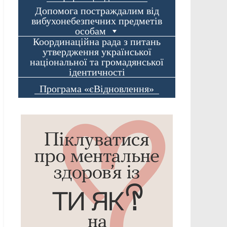
Допомога постраждалим від
вибухонебезпечних предметів
особам
Координаційна рада з питань
утвердження української
національної та громадянської
ідентичності
Програма «єВідновлення»