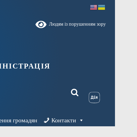
Людям із порушенням зору
ністрація
ення громадян
Контакти