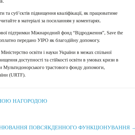
в.
іти та суб’єктів підвищення кваліфікації, як працюватиме
читайте в матеріалі за посиланням у коментарях.
ової підтримки Міжнародний фонд “Відродження”, Save the
безоплатно передано УІРО як благодійну допомогу.
 Міністерство освіти і науки України в межах спільної
щення доступності та стійкості освіти в умовах кризи в
мки Мультидонорського трастового фонду допомоги,
аїни (URTF).
ВНОЮ НАГОРОДОЮ
ОЦІНЮВАННЯ ПОВСЯКДЕННОГО ФУНКЦІОНУВАННЯ