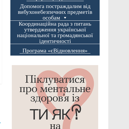
Допомога постраждалим від
вибухонебезпечних предметів
особам
Координаційна рада з питань
утвердження української
національної та громадянської
ідентичності
Програма «єВідновлення»
→