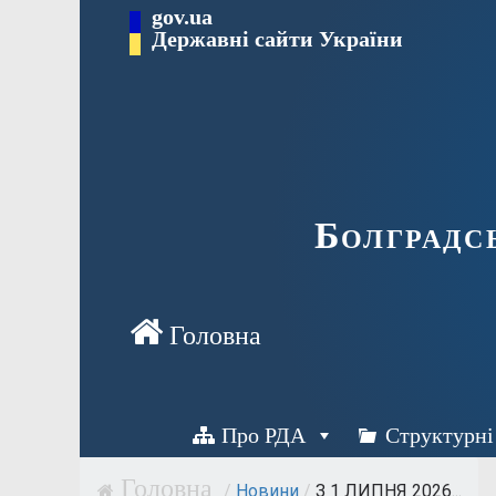
Перейти
gov.ua
Державні сайти України
до
вмісту
Болградс
Про РДА
Структурні
/
Новини
/
З 1 ЛИПНЯ 2026...