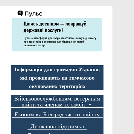
Інформація для громадян України,
які проживають на тимчасово
окупованих територіях
Військовослужбовцям, ветеранам
війни та членам їх сімей
Економіка Болградського району
Державна підтримка