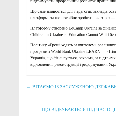
підтримувати професійний розвиток працівникі
Що саме змінюється для педагогів, закладів осв
платформа та що потрібно зробити вже зараз — 
Платформу створено EdCamp Ukraine за фінанс
Children in Ukraine та Education Cannot Wait і 
Політику «Гроші ходять за вчителем» реалізовує
програми з World Bank Ukraine LEARN — «Підви
Україні», що фінансується, зокрема, за підтри
відновлення, реконструкції і реформування Укр
←
ВІТАЄМО ІЗ ЗАСЛУЖЕНОЮ ДЕРЖА
ЩО ВІДБУВАЄТЬСЯ ПІД ЧАС 