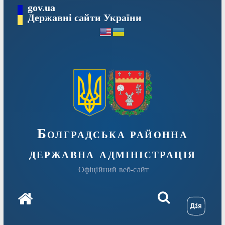
Перейти
gov.ua
Державні сайти України
до
вмісту
Болградська районна
державна адміністрація
Офіційний веб-сайт