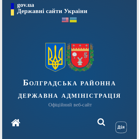
Перейти
gov.ua
Державні сайти України
до
вмісту
Болградська районна
державна адміністрація
Офіційний веб-сайт