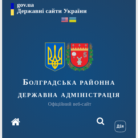
Перейти
gov.ua
Державні сайти України
до
вмісту
Болградська районна
державна адміністрація
Офіційний веб-сайт