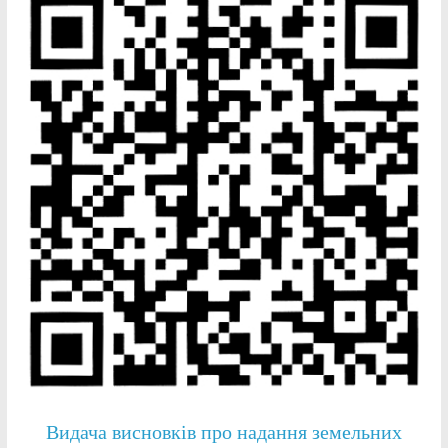
Видача висновків про надання земельних