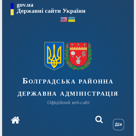
Перейти
gov.ua
Державні сайти України
до
вмісту
Болградська районна
державна адміністрація
Офіційний веб-сайт