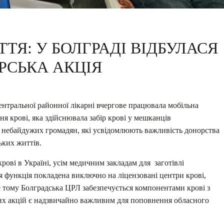
ТЯ: У БОЛГРАДІ ВІДБУЛАСЯ
РСЬКА АКЦІЯ
ентральної районної лікарні вчергове працювала мобільна
я крові, яка здійснювала забір крові у мешканців
а небайдужих громадян, які усвідомлюють важливість донорства
ьких життів.
рові в Україні, усім медичним закладам для заготівлі
ця функція покладена виключно на ліцензовані центри крові,
 тому Болградська ЦРЛ забезпечується компонентами крові з
них акцій є надзвичайно важливим для поповнення обласного