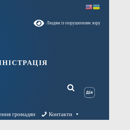
Людям із порушенням зору
ністрація
ення громадян
Контакти