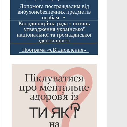
Допомога постраждалим від
вибухонебезпечних предметів
особам
Координаційна рада з питань
утвердження української
національної та громадянської
ідентичності
Програма «єВідновлення»