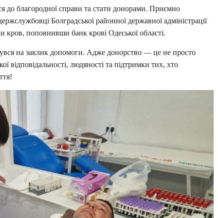
ся до благородної справи та стати донорами. Приємно
 держслужбовці Болградської районної державної адміністрації
али кров, поповнивши банк крові Одеської області.
нувся на заклик допомоги. Адже донорство — це не просто
ої відповідальності, людяності та підтримки тих, хто
ття!