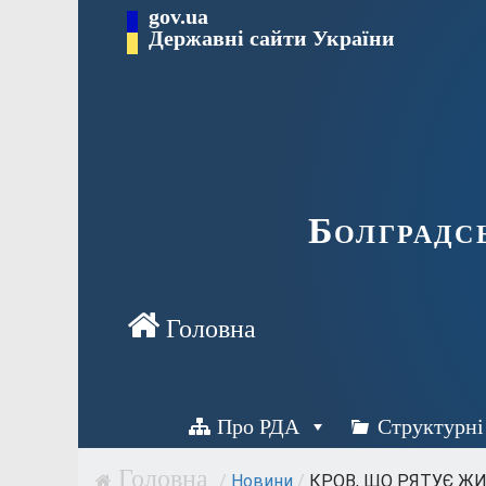
Перейти
gov.ua
Державні сайти України
до
вмісту
Болградс
Про РДА
Структурні
/
Новини
/
КРОВ, ЩО РЯТУЄ ЖИТ