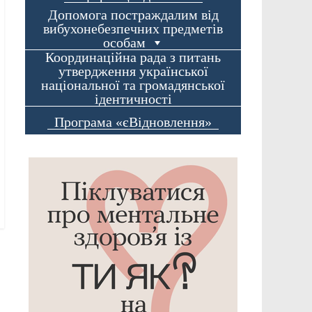
Допомога постраждалим від
вибухонебезпечних предметів
особам
Координаційна рада з питань
утвердження української
національної та громадянської
ідентичності
Програма «єВідновлення»