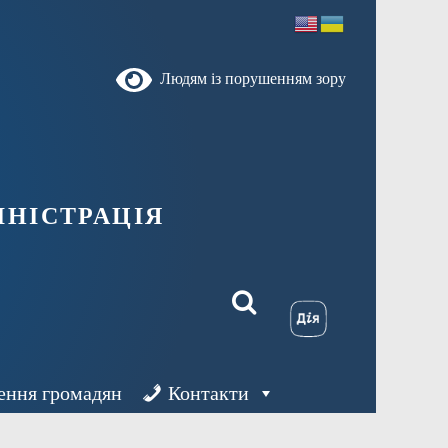
Людям із порушенням зору
ністрація
ення громадян
Контакти