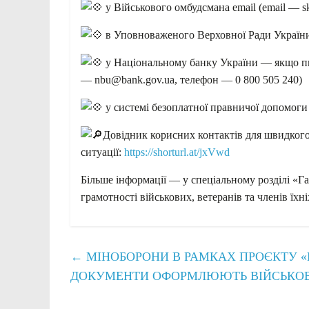
у Військового омбудсмана email (email — s
в Уповноваженого Верховної Ради України
у Національному банку України — якщо пит
— nbu@bank.gov.ua, телефон — 0 800 505 240)
у системі безоплатної правничої допомоги
Довідник корисних контактів для швидкого 
ситуації:
https://shorturl.at/jxVwd
Більше інформації — у спеціальному розділі «Г
грамотності військових, ветеранів та членів їхн
←
МІНОБОРОНИ В РАМКАХ ПРОЄКТУ «Г
ДОКУМЕНТИ ОФОРМЛЮЮТЬ ВІЙСЬКОВ