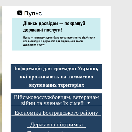
Інформація для громадян України,
які проживають на тимчасово
окупованих територіях
Військовослужбовцям, ветеранам
війни та членам їх сімей
Економіка Болградського району
Державна підтримка