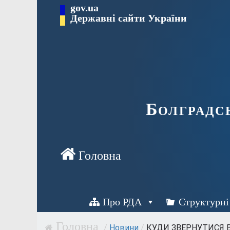
Перейти
gov.ua
Державні сайти України
до
вмісту
Болградс
Про РДА
Структурні
/
Новини
/
КУДИ ЗВЕРНУТИСЯ В