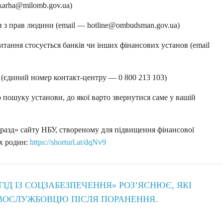
karha@milomb.gov.ua)
 з прав людини (email — hotline@ombudsman.gov.ua)
ання стосується банків чи інших фінансових установ (email
 (єдиний номер контакт-центру — 0 800 213 103)
пошуку установи, до якої варто звернутися саме у вашій
аразд» сайту НБУ, створеному для підвищення фінансової
іх родин:
https://shorturl.at/dqNv9
ІД ІЗ СОЦЗАБЕЗПЕЧЕННЯ» РОЗ’ЯСНЮЄ, ЯКІ
ОСЛУЖБОВЦЮ ПІСЛЯ ПОРАНЕННЯ.