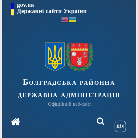
Перейти
gov.ua
Державні сайти України
до
вмісту
Болградська районна
державна адміністрація
Офіційний веб-сайт