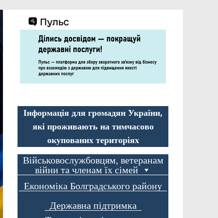
Інформація для громадян України,
які проживають на тимчасово
окупованих територіях
Військовослужбовцям, ветеранам
війни та членам їх сімей
Економіка Болградського району
Державна підтримка