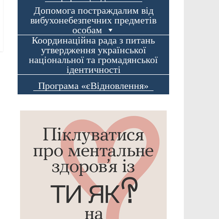
Допомога постраждалим від
вибухонебезпечних предметів
особам
Координаційна рада з питань
утвердження української
національної та громадянської
ідентичності
Програма «єВідновлення»