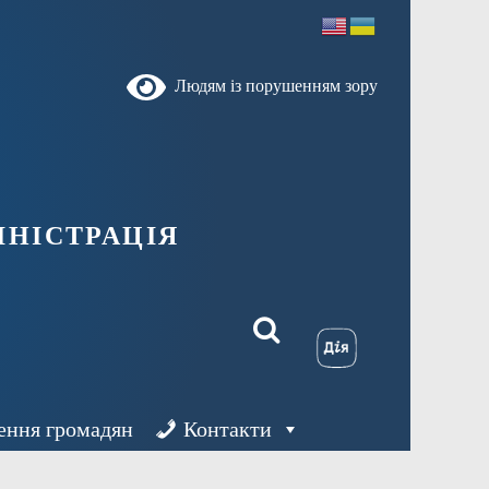
Людям із порушенням зору
ністрація
ення громадян
Контакти