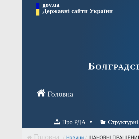
Перейти
gov.ua
Державні сайти України
до
вмісту
Болградс
Про РДА
Структурні
/
Новини
/
ШАНОВНІ ПРАЦІВНИК