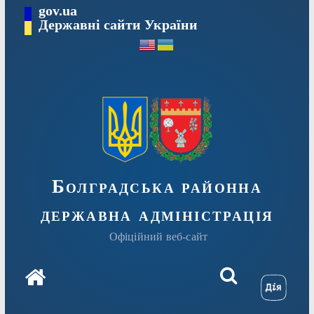
Перейти
gov.ua
Державні сайти України
до
вмісту
Болградська районна
державна адміністрація
Офіційний веб-сайт