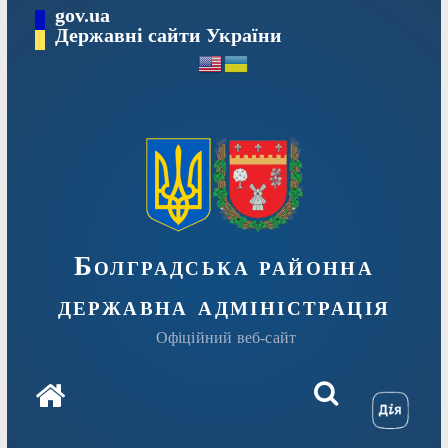
Перейти
gov.ua
Державні сайти України
до
вмісту
Болградська районна
державна адміністрація
Офіційний веб-сайт