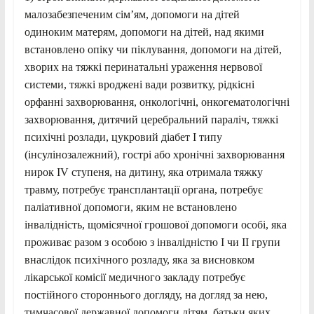
малозабезпеченим сім’ям, допомоги на дітей
одиноким матерям, допомоги на дітей, над якими
встановлено опіку чи піклування, допомоги на дітей,
хворих на тяжкі перинатальні ураження нервової
системи, тяжкі вроджені вади розвитку, рідкісні
орфанні захворювання, онкологічні, онкогематологічні
захворювання, дитячий церебральний параліч, тяжкі
психічні розлади, цукровий діабет I типу
(інсулінозалежний), гострі або хронічні захворювання
нирок IV ступеня, на дитину, яка отримала тяжку
травму, потребує трансплантації органа, потребує
паліативної допомоги, яким не встановлено
інвалідність, щомісячної грошової допомоги особі, яка
проживає разом з особою з інвалідністю I чи II групи
внаслідок психічного розладу, яка за висновком
лікарської комісії медичного закладу потребує
постійного стороннього догляду, на догляд за нею,
тимчасової державної допомоги дітям, батьки яких