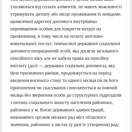
ухиляються від сплати аліментів, не мають можливості
утримувати дитину або місце проживання їх невідоме,
щомісячної адресної допомоги внутрішньо
переміщеним особам для покриття витрат на
проживання, в тому числі на оплату житлово-
комунальних послуг, тимчасової державної соціальної
допомоги непрацюючій особі, яка досягла загального
пенсійного віку, але не набула права на пенсійну
виплату (далі — державна соціальна допомога), яку
було призначено раніше, продовжується на період
введення воєнного стану та одного місяця після його
припинення чи скасування і виплачується за повний
місяць без звернення особи до структурних підрозділів
з питань соціального захисту населення районних,
районних у м. Києві державних адміністрацій,
виконавчих органів міських рад міст обласного
значення, районних у містах (у разі їх утворення) рад;