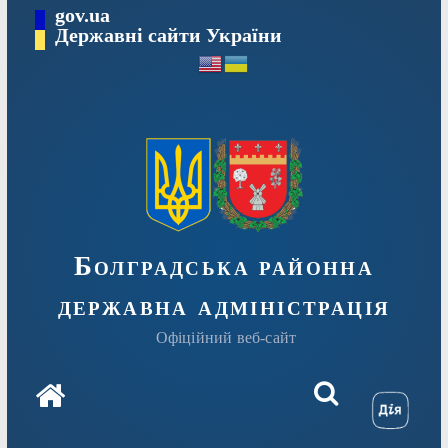
Перейти
gov.ua
Державні сайти України
до
вмісту
Болградська районна
державна адміністрація
Офіційний веб-сайт