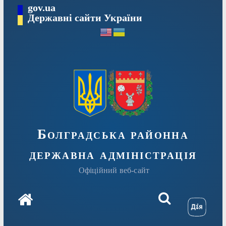
Перейти
gov.ua
Державні сайти України
до
вмісту
Болградська районна
державна адміністрація
Офіційний веб-сайт