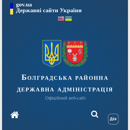
Перейти
gov.ua
Державні сайти України
до
вмісту
Болградська районна
державна адміністрація
Офіційний веб-сайт