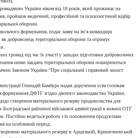
окол).
омадянин України віком від 18 років, який проживає на
ння, пройшов медичний, професійний та психологічний відбір
оріальної оборони.
вольчого формування, подає заяву на ім’я командира
 як доброволець територіальної оборони та отримує
ни.
их громад під час їх участі у заходах підготовки добровольчих
конання ними завдань територіальної оборони поширюються
дбачені Законом України “Про соціальний і правовий захист
міністрації Геннадій Бамбура надав доручення усім головам
я формування ДФТГ згідно діючого законодавства України.
щодо створення матеріального резерву продовольства для
 Болградської районної військової адміністрації в кожної ОТГ
ри. Постійно ведеться робота з їх поповнення продуктами
ня на особливий період.
творенню матеріального резерву в Арцизькій, Криничненській