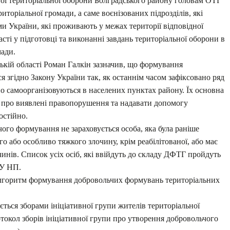
жної територіальної оборони Болградського району головам ОТГ
торіальної громади, а саме воєнізованих підрозділів, які
ми України, які проживають у межах території відповідної
асті у підготовці та виконанні завдань територіальної оборони в
мади.
ькій області Роман Галкін зазначив, що формування
 згідно Закону України так, як останнім часом зафіксовано ряд
о самоорганізовуються в населених пунктах району. Їх основна
 про виявлені правопорушення та надавати допомогу
остійно.
ого формування не зараховується особа, яка була раніше
го або особливо тяжкого злочину, крім реабілітованої, або має
чинів. Список усіх осіб, які ввійдуть до складу ДФТГ пройдуть
ГУ НП.
алгоритм формування добровольчих формувань територіальних
ься зборами ініціативної групи жителів територіальної
отокол зборів ініціативної групи про утворення добровольчого