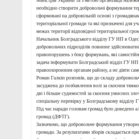
Міністрів України та з метою організації нале
необхідно створити добровольчі формування тери
сформовані на добровільній основі з громадяна
територіальної громади та які призначені для уч
межах території відповідної територіальної гро
Начальник Болградського відділу ГУ НП в Одес
добровольчих підрозділів повинне здійснюватися
правопорушень з боку формувань, які самостійн
задача інформувати Болградський відділ ГУ НП
правоохоронним органам району, а не діяти сам
Роман Галкін розповів, що до складу добровольч
засуджена до позбавлення волі за скоєння тяжко
дві і більше судимостей за скоєння умисних зло
спеціальну перевірку у Болградському відділу 
Під час наради головам громад було доведено 
громад (ДФТГ).
Зазначимо, що добровольче формування утворюєт
громади. За результатами зборів складається пр