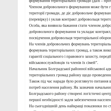
формування територіальної громади (далі – прот
Членом добровольчого формування може бути гр
території громади, де діє добровольче формува
(перевірку) і уклав контракт добровольця терит
Особа, яка виявила бажання стати членом добро
добровольчого формування та укладає контракт,
посвідчення добровольця територіальної оборо
На членів добровольчих формувань територіальн
формувань територіальних громад, а також ви
гарантії соціального і правового захисту, пере
військовослужбовців та членів їх сімей”.
Начальник Болградської районної військової ад
територіальних громад району щодо проведенн
Також під час наради було розглянуто питання 
потреб населення району. Як зазначив начальник
Болградського району створені логістичні цент
першої необхідності задля забезпечення населен
На сьогоднішній день найкращі показники по с