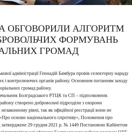
ВА ОБГОВОРИЛИ АЛГОРИТМ
БРОВОЛЬЧИХ ФОРМУВАНЬ
ІАЛЬНИХ ГРОМАД
кової адміністрації Геннадій Бамбура провів селекторну нараду
их і контролюючих органів району. Основним питанням заходу
оріальних громад району.
начальник Болградського РТЦК та СП – підполковник
району створено добровольчі підрозділи з охорони
незаконному рівні, так як офіційної реєстрації вони не
 «Про основи національного спротиву», Положення про
 затверджене 29 грудня 2021 р. № 1449 Постановою Кабінетом