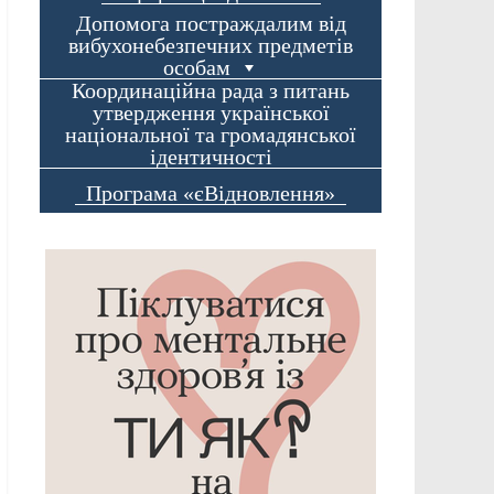
Допомога постраждалим від
вибухонебезпечних предметів
особам
Координаційна рада з питань
утвердження української
національної та громадянської
ідентичності
Програма «єВідновлення»