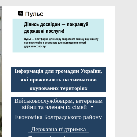
Інформація для громадян України,
які проживають на тимчасово
окупованих територіях
Військовослужбовцям, ветеранам
війни та членам їх сімей
Економіка Болградського району
Державна підтримка