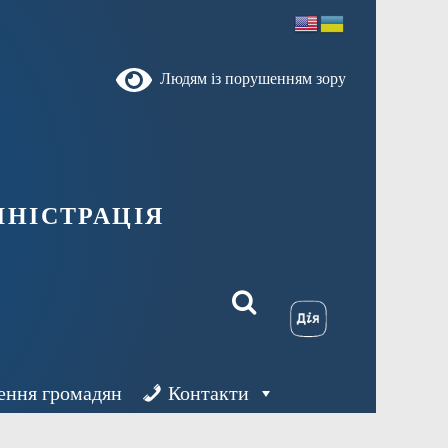
Людям із порушенням зору
ністрація
ення громадян
Контакти