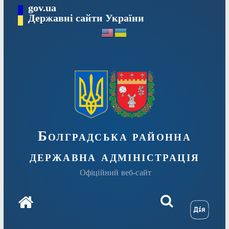
Перейти
gov.ua
Державні сайти України
до
вмісту
Болградська районна
державна адміністрація
Офіційний веб-сайт