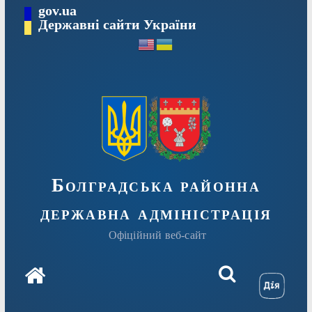
Перейти
gov.ua
Державні сайти України
до
вмісту
Болградська районна
державна адміністрація
Офіційний веб-сайт