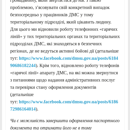
громадянину, який звертається до нас з такою
проблемою, з’ясовувати свій конкретний випадок
безпосередньо у працівників ДМС у тому
територіальному підрозділі, який цікавить людину.
Для цього ми відновили роботу телефонних «гарячих
ліній» у тих територіальних органах та територіальних
підрозділах ДМС, які знаходяться в безпечних
регіонах, де не ведуться активні бойові дії (детальніше
тут:
https://www.facebook.com/dmsu.gov.ua/posts/6184
90686182244
). Крім того, відновлено роботу телефонів
«гарячої лінії» апарату ДМС, на які можна звернутися
з питаннями щодо надання адміністративних послуг
та перевірки стану оформлення документів
(детальніше
тут:
https://www.facebook.com/dmsu.gov.ua/posts/6186
72986164014
).
Чи є можливість завершити оформлення паспортного
документа та отримати його не в тому