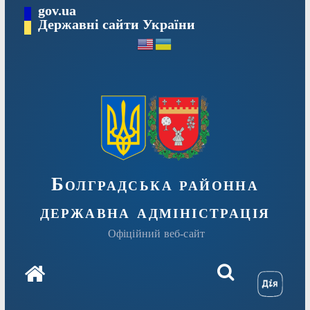
Перейти
gov.ua
Державні сайти України
до
вмісту
Болградська районна
державна адміністрація
Офіційний веб-сайт