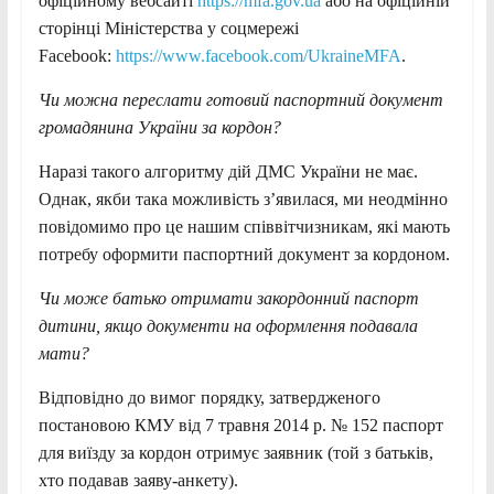
офіційному вебсайті
https://mfa.gov.ua
або на офіційній
сторінці Міністерства у соцмережі
Facebook:
https://www.facebook.com/UkraineMFA
.
Чи можна переслати готовий паспортний документ
громадянина України за кордон?
Наразі такого алгоритму дій ДМС України не має.
Однак, якби така можливість з’явилася, ми неодмінно
повідомимо про це нашим співвітчизникам, які мають
потребу оформити паспортний документ за кордоном.
Чи може батько отримати закордонний паспорт
дитини, якщо документи на оформлення подавала
мати?
Відповідно до вимог порядку, затвердженого
постановою КМУ від 7 травня 2014 р. № 152 паспорт
для виїзду за кордон отримує заявник (той з батьків,
хто подавав заяву-анкету).