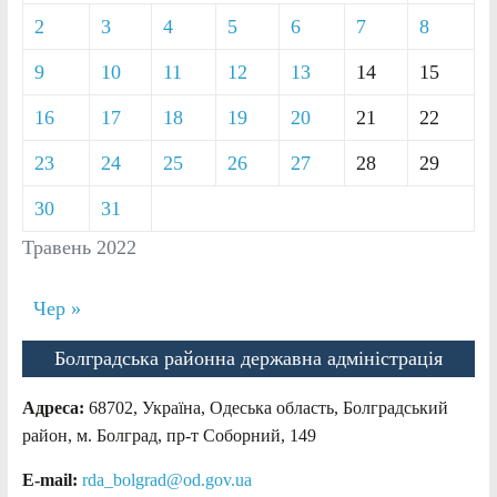
2
3
4
5
6
7
8
9
10
11
12
13
14
15
16
17
18
19
20
21
22
23
24
25
26
27
28
29
30
31
Травень 2022
Чер »
Болградська районна державна адміністрація
Адреса:
68702, Україна, Одеська область, Болградський
район, м. Болград, пр-т Соборний, 149
E-mail:
rda_bolgrad@od.gov.ua