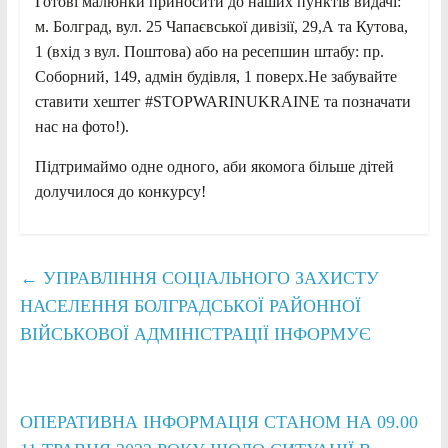
Готові малюнки приносити до наших пунктів видачі:
м. Болград, вул. 25 Чапаєвської дивізії, 29,А та Кутова,
1 (вхід з вул. Поштова) або на ресепшин штабу: пр.
Соборний, 149, адмін будівля, 1 поверх.Не забувайте
ставити хештег #STOPWARINUKRAINE та позначати
нас на фото!).
Підтримаймо одне одного, аби якомога більше дітей
долучилося до конкурсу!
←
УПРАВЛІННЯ СОЦІАЛЬНОГО ЗАХИСТУ
НАСЕЛЕННЯ БОЛГРАДСЬКОЇ РАЙОННОЇ
ВІЙСЬКОВОЇ АДМІНІСТРАЦІЇ ІНФОРМУЄ
ОПЕРАТИВНА ІНФОРМАЦІЯ СТАНОМ НА 09.00