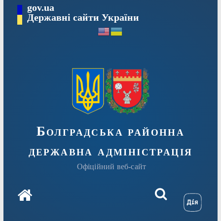
Перейти
gov.ua
Державні сайти України
до
вмісту
Болградська районна
державна адміністрація
Офіційний веб-сайт