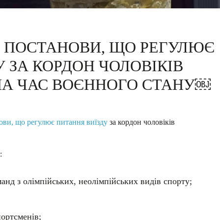
О ПОСТАНОВИ, ЩО РЕГУЛЮЄ
 ЗА КОРДОН ЧОЛОВІКІВ
НА ЧАС ВОЄННОГО СТАНУ￼
ови, що регулює питання виїзду
за кордон чоловіків
:
анд з олімпійських, неолімпійських видів спорту;
портсменів;