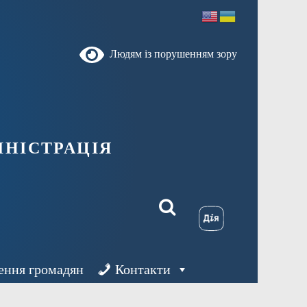
Людям із порушенням зору
ністрація
ення громадян
Контакти