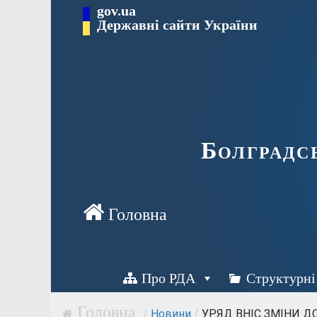
Перейти
gov.ua
Державні сайти України
до
вмісту
Болградс
Про РДА
Структурні
/
Новини
/
УРЯД ВНІС ЗМІНИ ДО.