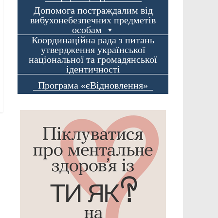
Допомога постраждалим від
вибухонебезпечних предметів
особам
Координаційна рада з питань
утвердження української
національної та громадянської
ідентичності
Програма «єВідновлення»