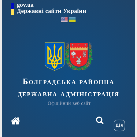
Перейти
gov.ua
Державні сайти України
до
вмісту
Болградська районна
державна адміністрація
Офіційний веб-сайт