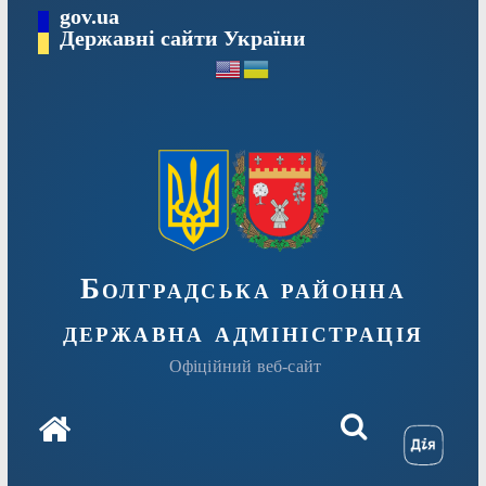
Перейти
gov.ua
Державні сайти України
до
вмісту
Болградська районна
державна адміністрація
Офіційний веб-сайт