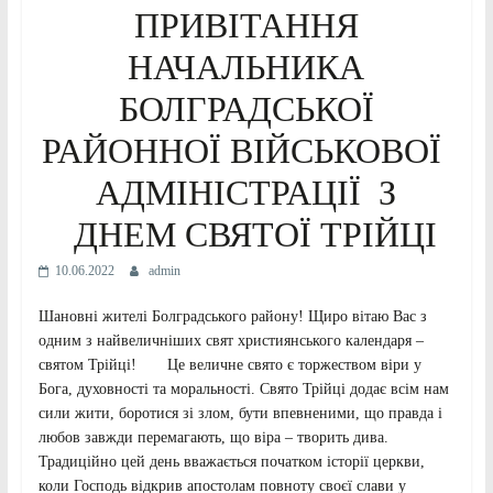
ПРИВІТАННЯ
НАЧАЛЬНИКА
БОЛГРАДСЬКОЇ
РАЙОННОЇ ВІЙСЬКОВОЇ
АДМІНІСТРАЦІЇ З
ДНЕМ СВЯТОЇ ТРІЙЦІ
10.06.2022
admin
Шановні жителі Болградського району! Щиро вітаю Вас з
одним з найвеличніших свят християнського календаря –
святом Трійці! Це величне свято є торжеством віри у
Бога, духовності та моральності. Свято Трійці додає всім нам
сили жити, боротися зі злом, бути впевненими, що правда і
любов завжди перемагають, що віра – творить дива.
Традиційно цей день вважається початком історії церкви,
коли Господь відкрив апостолам повноту своєї слави у