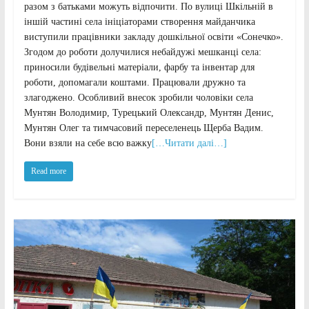
разом з батьками можуть відпочити. По вулиці Шкільній в
іншій частині села ініціаторами створення майданчика
виступили працівники закладу дошкільної освіти «Сонечко».
Згодом до роботи долучилися небайдужі мешканці села:
приносили будівельні матеріали, фарбу та інвентар для
роботи, допомагали коштами. Працювали дружно та
злагоджено. Особливий внесок зробили чоловіки села
Мунтян Володимир, Турецький Олександр, Мунтян Денис,
Мунтян Олег та тимчасовий переселенець Щерба Вадим.
Вони взяли на себе всю важку
[…Читати далі…]
Read more