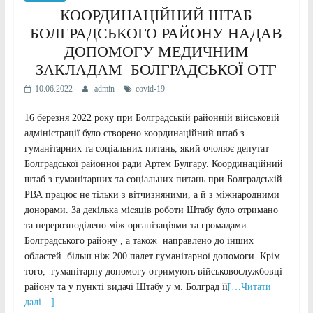
КООРДИНАЦІЙНИЙ ШТАБ
БОЛГРАДСЬКОГО РАЙОНУ НАДАВ
ДОПОМОГУ МЕДИЧНИМ
ЗАКЛАДАМ БОЛГРАДСЬКОЇ ОТГ
10.06.2022
admin
covid-19
16 березня 2022 року при Болградській районній військовій
адміністрації було створено координаційний штаб з
гуманітарних та соціальних питань, який очолює депутат
Болградської районної ради Артем Булгару. Координаційний
штаб з гуманітарних та соціальних питань при Болградській
РВА працює не тільки з вітчизняними, а й з міжнародними
донорами. За декілька місяців роботи Штабу було отримано
та перерозподілено між організаціями та громадами
Болградського району , а також направлено до інших
областей більш ніж 200 палет гуманітарної допомоги. Крім
того, гуманітарну допомогу отримують військовослужбовці
району та у пункті видачі Штабу у м. Болград її
[…Читати
далі…]