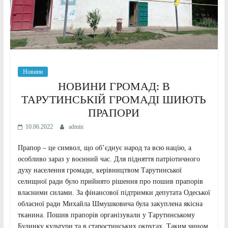
Новини
НОВИНИ ГРОМАД: В
ТАРУТИНСЬКІЙ ГРОМАДІ ШИЮТЬ
ПРАПОРИ
10.06.2022
admin
Прапор – це символ, що об’єднує народ та всю націю, а
особливо зараз у воєнний час. Для підняття патріотичного
духу населення громади, керівництвом Тарутинської
селищної ради було прийнято рішення про пошив прапорів
власними силами. За фінансової підтримки депутата Одеської
обласної ради Михайла Шмушковича була закуплена якісна
тканина. Пошив прапорів організували у Тарутинському
Будинку культури та в старостинських округах. Таким чином