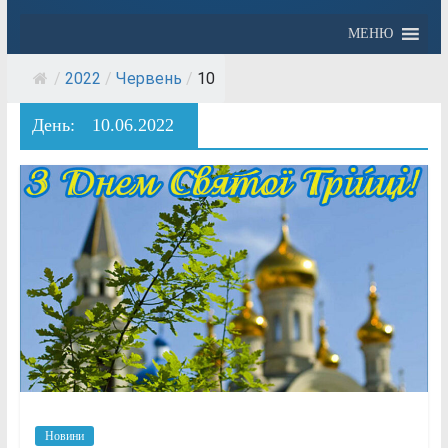
МЕНЮ
/
2022
/
Червень
/
10
День:
10.06.2022
Новини