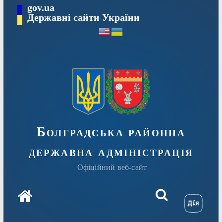
Перейти
gov.ua
Державні сайти України
до
вмісту
Болградська районна
державна адміністрація
Офіційний веб-сайт