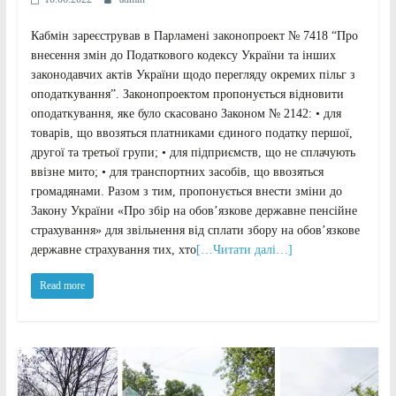
Кабмін зареєстрував в Парламені законопроект № 7418 “Про
внесення змін до Податкового кодексу України та інших
законодавчих актів України щодо перегляду окремих пільг з
оподаткування”. Законопроектом пропонується відновити
оподаткування, яке було скасовано Законом № 2142: • для
товарів, що ввозяться платниками єдиного податку першої,
другої та третьої групи; • для підприємств, що не сплачують
ввізне мито; • для транспортних засобів, що ввозяться
громадянами. Разом з тим, пропонується внести зміни до
Закону України «Про збір на обов’язкове державне пенсійне
страхування» для звільнення від сплати збору на обов’язкове
державне страхування тих, хто
[…Читати далі…]
Read more