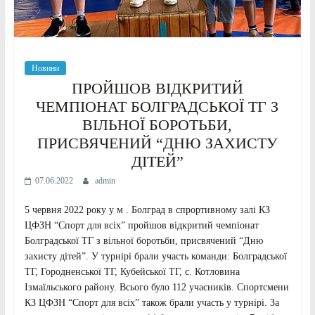
Новини
ПРОЙШОВ ВІДКРИТИЙ
ЧЕМПІОНАТ БОЛГРАДСЬКОЇ ТГ З
ВІЛЬНОЇ БОРОТЬБИ,
ПРИСВЯЧЕНИЙ “ДНЮ ЗАХИСТУ
ДІТЕЙ”
07.06.2022
admin
5 червня 2022 року у м . Болград в спрортивному залі КЗ
ЦФЗН “Спорт для всіх” пройшов відкритий чемпіонат
Болградської ТГ з вільної боротьби, присвячений “Дню
захисту дітей”. У турнірі брали участь команди: Болградської
ТГ, Городненської ТГ, Кубейської ТГ, с. Котловина
Ізмаїльського району. Всього було 112 учасників. Спортсмени
КЗ ЦФЗН “Спорт для всіх” також брали участь у турнірі. За