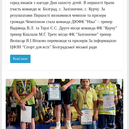
серед юнаків з нагоди Дня захисту дітей. В першості брали
участь команди м. Болград, с. Залізничне, с. Курчу. За
результатами Першості визначився чемпіон та призери
громади.Чемпіоном стала команда ДЮФК “Ніка” – тренер
Вадіянць В.Л. та Терзі Є.С. Друге місце команда ФК “Курчу”
тренер Кішлали М.Г. Третє місце ФК “Залізничне” тренер
Веліксар В.І.Вітаємо переможця та призерів.За інформацією
ЦФЗН “Спорт для всіх” Болградської міської ради
Read more