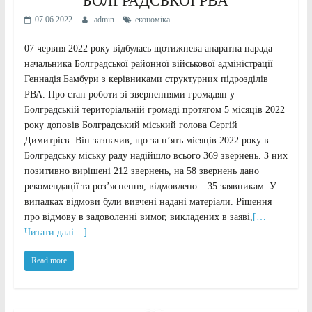
БОЛГРАДСЬКОЇ РВА
07.06.2022
admin
економіка
07 червня 2022 року відбулась щотижнева апаратна нарада
начальника Болградської районної військової адміністрації
Геннадія Бамбури з керівниками структурних підрозділів
РВА. Про стан роботи зі зверненнями громадян у
Болградській територіальній громаді протягом 5 місяців 2022
року доповів Болградський міський голова Сергій
Димитрієв. Він зазначив, що за п’ять місяців 2022 року в
Болградську міську раду надійшло всього 369 звернень. З них
позитивно вирішені 212 звернень, на 58 звернень дано
рекомендації та роз’яснення, відмовлено – 35 заявникам. У
випадках відмови були вивчені надані матеріали. Рішення
про відмову в задоволенні вимог, викладених в заяві,
[…
Читати далі…]
Read more