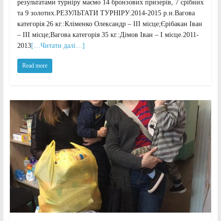
результатами турніру маємо 14 бронзових призерів, 7 срібних
та 9 золотих.РЕЗУЛЬТАТИ ТУРНІРУ:2014-2015 р.н.Вагова
категорія 26 кг.:Кліменко Олександр – ІІІ місце;Єрібакан Іван
– ІІІ місце;Вагова категорія 35 кг.:Дімов Іван – І місце.2011-
2013
[…Читати далі…]
Read more