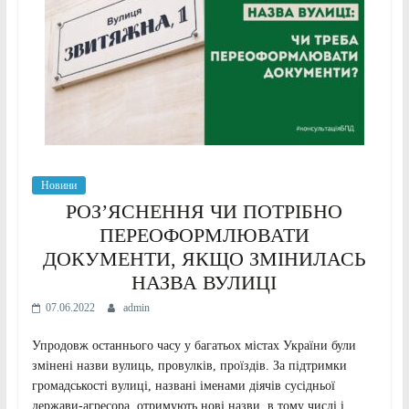
Новини
РОЗ’ЯСНЕННЯ ЧИ ПОТРІБНО
ПЕРЕОФОРМЛЮВАТИ
ДОКУМЕНТИ, ЯКЩО ЗМІНИЛАСЬ
НАЗВА ВУЛИЦІ
07.06.2022
admin
Упродовж останнього часу у багатьох містах України були
змінені назви вулиць, провулків, проїздів. За підтримки
громадськості вулиці, названі іменами діячів сусідньої
держави-агресора, отримують нові назви, в тому числі і