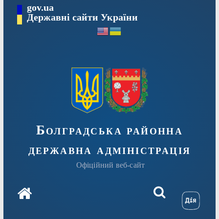
Перейти
gov.ua
Державні сайти України
до
вмісту
Болградська районна
державна адміністрація
Офіційний веб-сайт