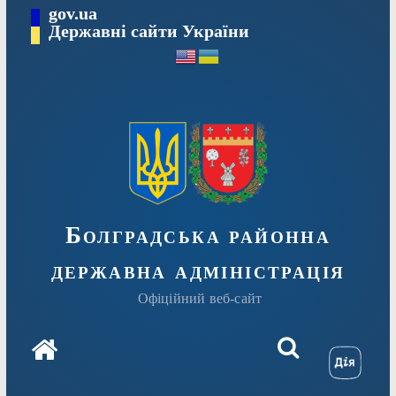
Перейти
gov.ua
Державні сайти України
до
вмісту
Болградська районна
державна адміністрація
Офіційний веб-сайт