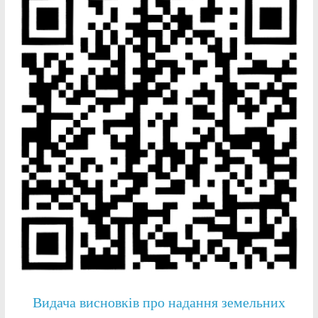
Видача висновків про надання земельних