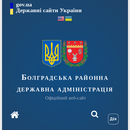
Перейти
gov.ua
Державні сайти України
до
вмісту
Болградська районна
державна адміністрація
Офіційний веб-сайт