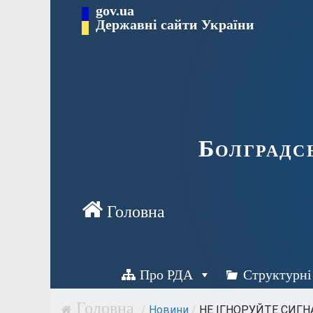
Перейти
gov.ua
Державні сайти України
до
вмісту
Болградс
Про РДА
Структурні
/
Новини
/
НЕ ІГНОРУЙТЕ СИГНА