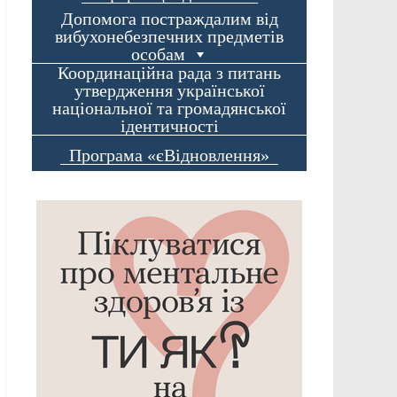
Допомога постраждалим від
вибухонебезпечних предметів
особам
Координаційна рада з питань
утвердження української
національної та громадянської
ідентичності
Програма «єВідновлення»