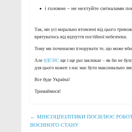
і головне – не нехтуйте сигналами по
Так, ми усі морально втомлені від цього триво
врятуватись від відчуття постійної небезпеки.
Тому ми починаємо ігнорувати те, що може вби
Але
#ДСНС
ще і ще раз закликає – як би не бул
для цього кожен з нас має бути максимально з
Все буде Україна!
Тримаймося!
←
МІНСОЦПОЛІТИКИ ПОСИЛЮЄ РОБОТУ
ВОЄННОГО СТАНУ