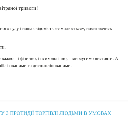
вітряної тривоги!
жного гулу і наша свідомість «замилюється», намагаючись
ти.
о важко – і фізично, і психологічно, – ми мусимо вистояти. А
мобілізованими та дисциплінованими.
 З ПРОТИДІЇ ТОРГІВЛІ ЛЮДЬМИ В УМОВАХ