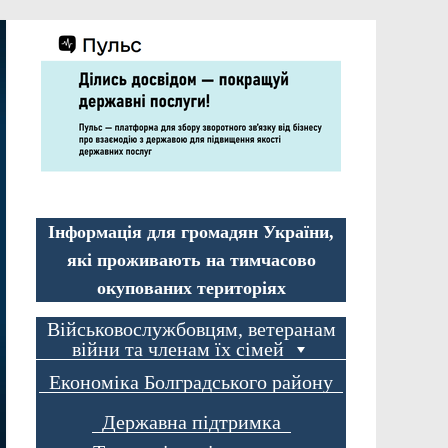
Інформація для громадян України,
які проживають на тимчасово
окупованих територіях
Військовослужбовцям, ветеранам
війни та членам їх сімей
Економіка Болградського району
Державна підтримка