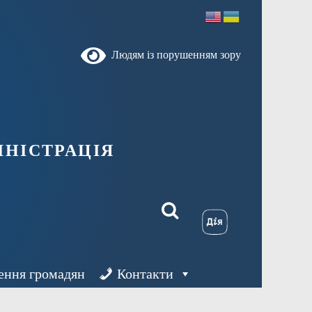
Людям із порушенням зору
ністрація
ення громадян
Контакти