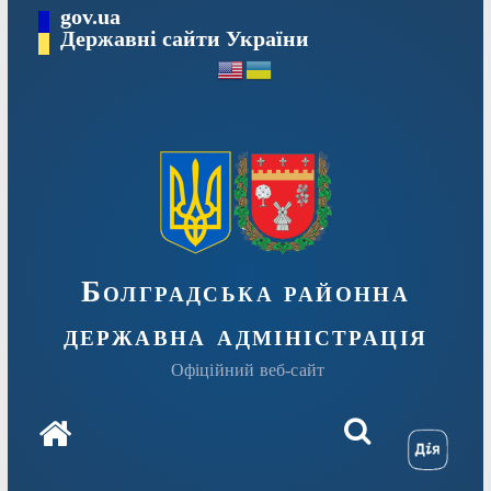
Перейти
gov.ua
Державні сайти України
до
вмісту
Болградська районна
державна адміністрація
Офіційний веб-сайт