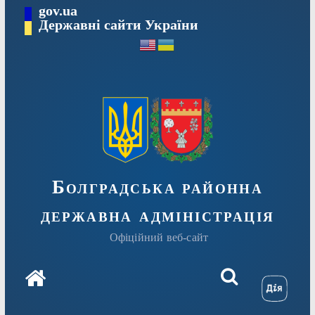
Перейти
gov.ua
Державні сайти України
до
вмісту
Болградська районна
державна адміністрація
Офіційний веб-сайт