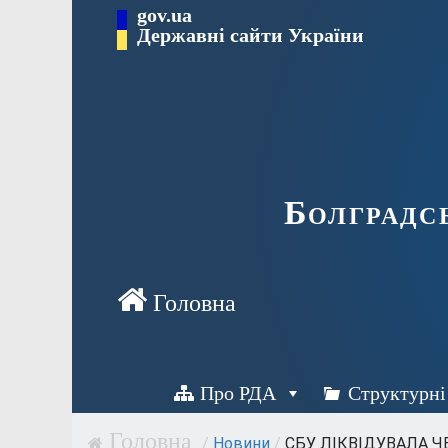
Перейти
gov.ua
Державні сайти України
до
вмісту
Болградс
Про РДА
Структурні
/
Новини
/
СБУ ЛІКВІДУВАЛА ЧЕ