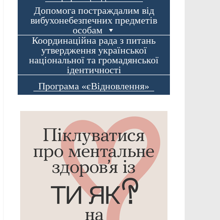
Допомога постраждалим від
вибухонебезпечних предметів
особам
Координаційна рада з питань
утвердження української
національної та громадянської
ідентичності
Програма «єВідновлення»