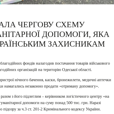
ВАЛА ЧЕРГОВУ СХЕМУ
НІТАРНОЇ ДОПОМОГИ, ЯКА
КРАЇНСЬКИМ ЗАХИСНИКАМ
х благодійних фондів налагодив постачання товарів військового
годійних організацій на територію Одеської області.
пристрої нічного бачення, каски, бронежилети, медичні аптечки
лки намагались незаконно продати «отриману допомогу».
азом з його підлеглим – керівником логістичного центру «на
 гуманітарної допомоги на суму понад 500 тис. грн. Наразі
 підозру за ч.3 ст. 201-2 Кримінального кодексу України.