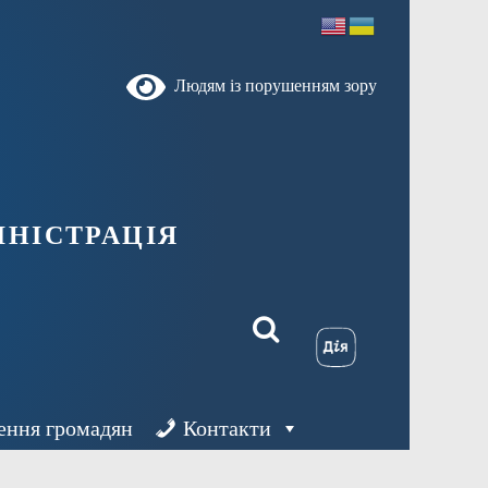
Людям із порушенням зору
ністрація
ення громадян
Контакти