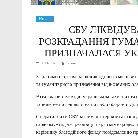
Новини
СБУ ЛІКВІДУ
РОЗКРАДАННЯ ГУМА
ПРИЗНАЧАЛАСЯ У
06.06.2022
admin
За даними слідства, керівник одного з місцеви
та гуманітарного призначення від іноземних бла
Втім, вкрай необхідні українським захисникам 
та інше не потрапляли на потреби оборони. Ді
Оперативники СБУ затримали керівника фонду р
гарячому» під час реалізації партії міжнародної
керівнику благодійного фонду повідомленно про