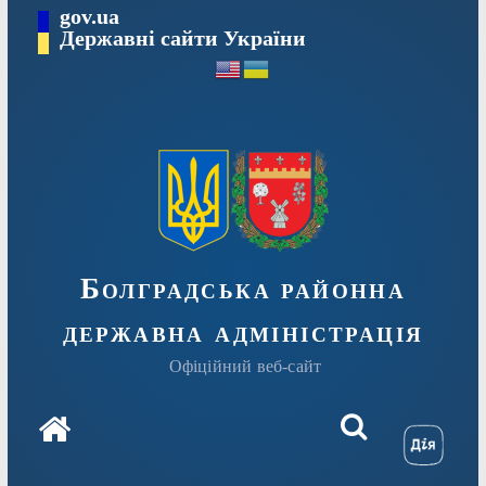
Перейти
gov.ua
Державні сайти України
до
вмісту
Болградська районна
державна адміністрація
Офіційний веб-сайт